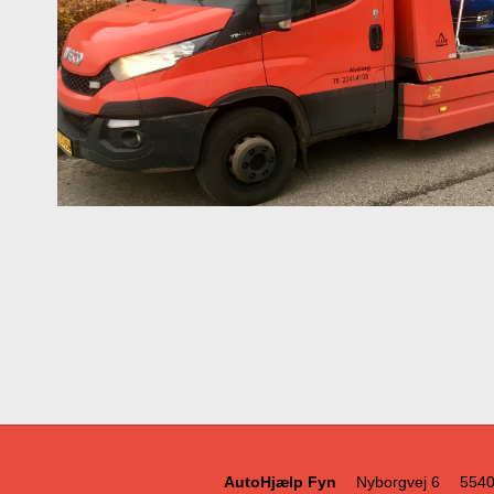
AutoHjælp Fyn
Nyborgvej 6
5540