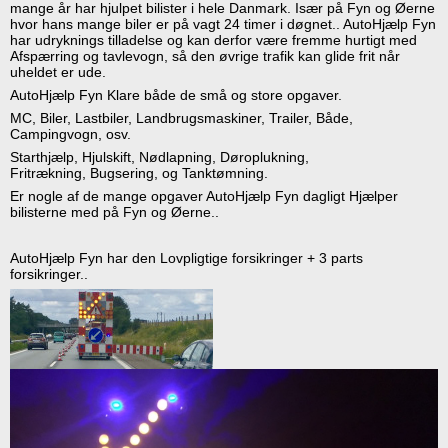
mange år har hjulpet bilister i hele Danmark. Især på Fyn og Øerne
hvor hans mange biler er på vagt 24 timer i døgnet.. AutoHjælp Fyn
har udryknings tilladelse og kan derfor være fremme hurtigt med
Afspærring og tavlevogn, så den øvrige trafik kan glide frit når
uheldet er ude.
AutoHjælp Fyn Klare både de små og store opgaver.
MC, Biler, Lastbiler, Landbrugsmaskiner, Trailer, Både,
Campingvogn, osv.
Starthjælp, Hjulskift, Nødlapning, Døroplukning,
Fritrækning, Bugsering, og Tanktømning.
Er nogle af de mange opgaver AutoHjælp Fyn dagligt Hjælper
bilisterne med på Fyn og Øerne..
AutoHjælp Fyn har den Lovpligtige forsikringer + 3 parts
forsikringer..